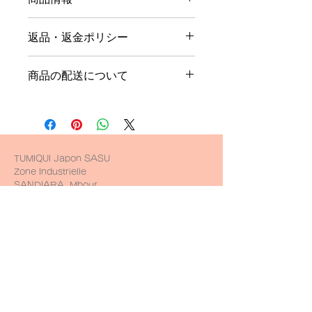
商品の詳細を入力してください。サイ
返品・返金ポリシー
ズ、素材、取扱説明に加え、商品の特
徴やおすすめのポイントなどを説明し
返品・返金規約を入力してください。
ましょう。
商品の配送について
商品にご満足いただけなかった場合の
返品・返金ポリシーと手順を説明しま
配送地域、料金、所要時間、梱包な
しょう。規約の内容を明確にすること
ど、商品の配送に関する情報を入力し
で、お客様の信頼を獲得し、安心して
てください。配送情報を明確にするこ
商品をご購入いただけます。
とで、お客様の信頼を獲得し、安心し
て商品をご購入いただけます。
TUMIQUI Japon SASU
Zone Industrielle
SANDIARA, Mbour
(Thiès, Sénégal)
​Established since 9 Jan 2020
Contact
Contact us from here