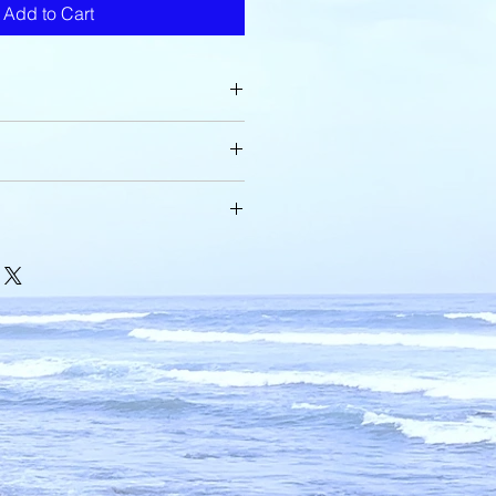
Add to Cart
てください。サイズ、素材、取扱説
ー
徴やおすすめのポイントなどを説明
力してください。商品にご満足いた
て
返品・返金ポリシーと手順を説明し
容を明確にすることで、お客様の信
要時間、梱包など、商品の配送に関
て商品をご購入いただけます。
ください。配送情報を明確にするこ
を獲得し、安心して商品をご購入い