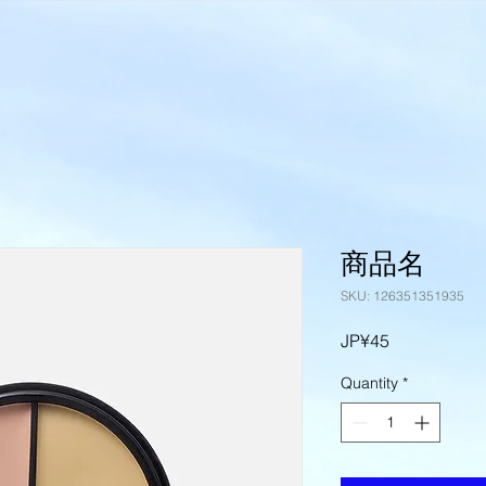
商品名
SKU: 126351351935
Price
JP¥45
Quantity
*