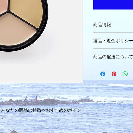
商品情報
商品の詳細を入力し
返品・返金ポリシ
明に加え、商品の特
しましょう。
返品・返金規約を入
商品の配送につい
だけなかった場合の
ましょう。規約の内
配送地域、料金、所
頼を獲得し、安心し
する情報を入力して
とで、お客様の信頼
ただけます。
。あなたの商品の特徴やおすすめのポイン
う。